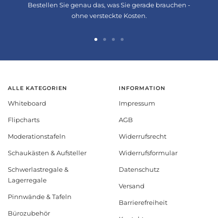
Bestellen Sie genau das, was Sie gerade brauchen -
ohne versteckte Kosten.
Zur
Zur
Zur
Zur
Slide
Slide
Slide
Slide
1
2
3
4
gehen
gehen
gehen
gehen
ALLE KATEGORIEN
INFORMATION
Whiteboard
Impressum
Flipcharts
AGB
Moderationstafeln
Widerrufsrecht
Schaukästen & Aufsteller
Widerrufsformular
Schwerlastregale &
Datenschutz
Lagerregale
Versand
Pinnwände & Tafeln
Barrierefreiheit
Bürozubehör