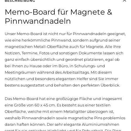
BESCHREIBUNG
Memo-Board für Magnete &
Pinnwandnadeln
Unser Memo-Board ist nicht nur für Pinnwandnadeln geeignet,
wie eine herkömmliche Pinnwand, sondern aufgrund seiner
magnetischen Metall-Oberfläche auch für Magnete. Alle Ihre
Notizen, Termine, Fotos und sonstigen Dokumente lassen sich
ganz einfach übersichtlich und geordnet platzieren, egal ob
bei Ihnen zu Hause oder im Büro, in Schulungs- und
Meetingräumen während des Arbeitsalltags. Mit diesem
nützlichen und besonders eleganten Helfer sind Sie immer
bestens ausgestattet und behalten den perfekten Überblick.
Das Memo-Board hat eine großzügige Fläche und insgesamt
eine Größe von 60 x 45 cm. Es besteht aus einer textilen
Oberfläche, welche mit einem Metallgitter überzogen ist,
weshalb Pinnwandnadeln sowie magnetische Pins problemlos
daran haften können. Der sehr elegante Aluminiumrahmen
sorgt für ein optisches Highlight und für Robustheit. Die Pinn-